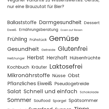
nur eine Brauzutat für Bier?
Darmgesundheit
Ballaststoffe
Dessert
Ernährungsberatung
Eiweiß
Essen auf Reisen
Gemüse
Frühling
Frühstück
Glutenfrei
Gesundheit
Getreide
Herbst
Herzhaft
Hülsenfrüchte
Heißhunger
Laktosefrei
Kochbuch
Kräuter
Mikronährstoffe
Obst
Nüsse
Pflanzliches Eiweiß
Pseudogetreide
Salat
Schnell und einfach
Schokolade
Sommer
Spätsommer
Soulfood
Spargel
Tipps