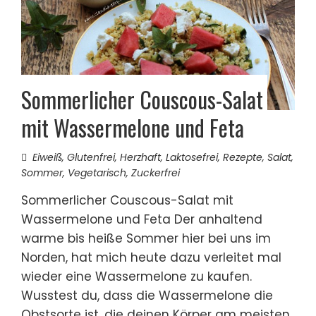
Sommerlicher Couscous-Salat
mit Wassermelone und Feta
Eiweiß
,
Glutenfrei
,
Herzhaft
,
Laktosefrei
,
Rezepte
,
Salat
,
Sommer
,
Vegetarisch
,
Zuckerfrei
Sommerlicher Couscous-Salat mit
Wassermelone und Feta Der anhaltend
warme bis heiße Sommer hier bei uns im
Norden, hat mich heute dazu verleitet mal
wieder eine Wassermelone zu kaufen.
Wusstest du, dass die Wassermelone die
Obstsorte ist, die deinen Körper am meisten