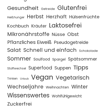
Glutenfrei
Gesundheit
Getreide
Herbst
Herzhaft
Hülsenfrüchte
Heißhunger
Laktosefrei
Kochbuch
Kräuter
Mikronährstoffe
Obst
Nüsse
Pflanzliches Eiweiß
Pseudogetreide
Salat
Schnell und einfach
Schokolade
Sommer
Spätsommer
Soulfood
Spargel
Tipps
Superfood
Suppen
Stoffwechsel
Vegan
Vegetarisch
Trinken
Urlaub
Wechseljahre
Winter
Weihnachten
Wissenswertes
Wohlfühlgewicht
Zuckerfrei