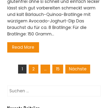
glutenfrei ohne Ei schnell und einfach lecker
lässt sich gut vorbereiten schmeckt warm
und kalt Bärlauch-Quinoa-Bratlinge mit
würzigem Avocado-Joghurt-Dip Das
brauchst du für ca. 8 Bratlinge: Für die
Bratlinge: 150 Gramm…
Read More
Seitennummerierung
1
2
…
15
Nächste
der
Suchen
Beiträge
nach: