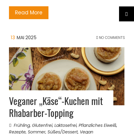
Read More
13
MAI 2025
NO COMMENTS
Veganer „Käse“-Kuchen mit
Rhabarber-Topping
Frühling
,
Glutenfrei
,
Laktosefrei
,
Pflanzliches Eiweiß
,
Rezepte
,
Sommer
,
Süßes/Dessert
,
Vegan