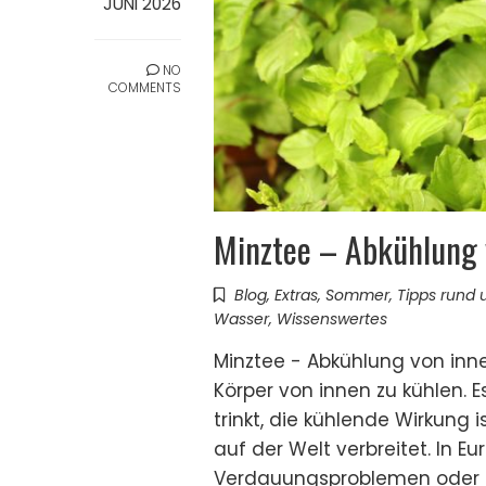
JUNI 2026
NO
COMMENTS
Minztee – Abkühlung 
Blog
,
Extras
,
Sommer
,
Tipps rund 
Wasser
,
Wissenswertes
Minztee - Abkühlung von inne
Körper von innen zu kühlen. 
trinkt, die kühlende Wirkung i
auf der Welt verbreitet. In Eu
Verdauungsproblemen oder be