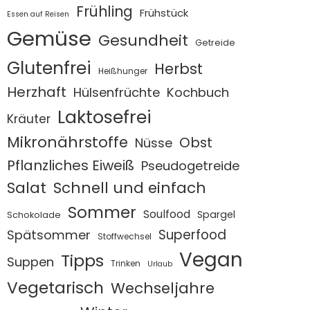
Frühling
Frühstück
Essen auf Reisen
Gemüse
Gesundheit
Getreide
Glutenfrei
Herbst
Heißhunger
Herzhaft
Hülsenfrüchte
Kochbuch
Laktosefrei
Kräuter
Mikronährstoffe
Obst
Nüsse
Pflanzliches Eiweiß
Pseudogetreide
Salat
Schnell und einfach
Sommer
Soulfood
Spargel
Schokolade
Superfood
Spätsommer
Stoffwechsel
Vegan
Tipps
Suppen
Trinken
Urlaub
Vegetarisch
Wechseljahre