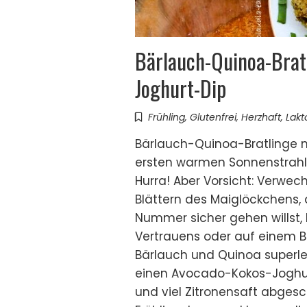
Bärlauch-Quinoa-Brat
Joghurt-Dip
Frühling
,
Glutenfrei
,
Herzhaft
,
Lakt
Bärlauch-Quinoa-Bratlinge 
ersten warmen Sonnenstrahle
Hurra! Aber Vorsicht: Verwec
Blättern des Maiglöckchens,
Nummer sicher gehen willst,
Vertrauens oder auf einem Ba
Bärlauch und Quinoa superle
einen Avocado-Kokos-Joghurt
und viel Zitronensaft abges