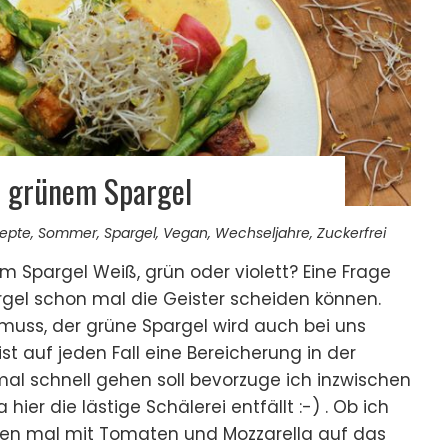
t grünem Spargel
epte
,
Sommer
,
Spargel
,
Vegan
,
Wechseljahre
,
Zuckerfrei
 Spargel Weiß, grün oder violett? Eine Frage
rgel schon mal die Geister scheiden können.
uss, der grüne Spargel wird auch bei uns
ist auf jeden Fall eine Bereicherung in der
al schnell gehen soll bevorzuge ich inzwischen
ier die lästige Schälerei entfällt :-) . Ob ich
en mal mit Tomaten und Mozzarella auf das