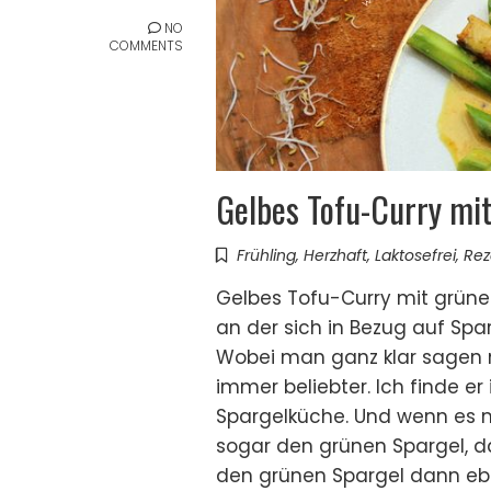
NO
COMMENTS
Gelbes Tofu-Curry mi
Frühling
,
Herzhaft
,
Laktosefrei
,
Rez
Gelbes Tofu-Curry mit grünem
an der sich in Bezug auf Spa
Wobei man ganz klar sagen m
immer beliebter. Ich finde er 
Spargelküche. Und wenn es m
sogar den grünen Spargel, da h
den grünen Spargel dann eb