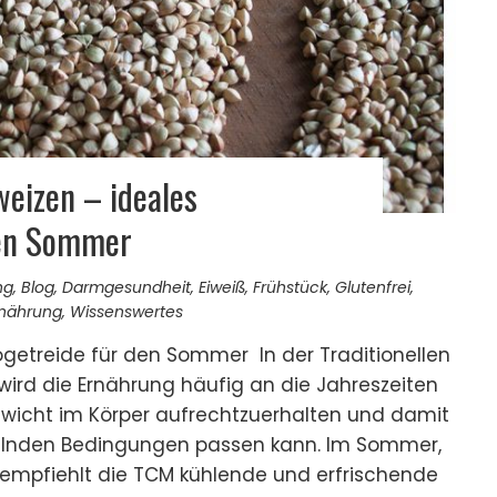
eizen – ideales
den Sommer
ng
,
Blog
,
Darmgesundheit
,
Eiweiß
,
Frühstück
,
Glutenfrei
,
rnährung
,
Wissenswertes
getreide für den Sommer In der Traditionellen
wird die Ernährung häufig an die Jahreszeiten
wicht im Körper aufrechtzuerhalten und damit
elnden Bedingungen passen kann. Im Sommer,
, empfiehlt die TCM kühlende und erfrischende