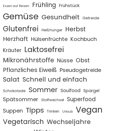
Frühling
Frühstück
Essen auf Reisen
Gemüse
Gesundheit
Getreide
Glutenfrei
Herbst
Heißhunger
Herzhaft
Hülsenfrüchte
Kochbuch
Laktosefrei
Kräuter
Mikronährstoffe
Obst
Nüsse
Pflanzliches Eiweiß
Pseudogetreide
Salat
Schnell und einfach
Sommer
Soulfood
Spargel
Schokolade
Superfood
Spätsommer
Stoffwechsel
Vegan
Tipps
Suppen
Trinken
Urlaub
Vegetarisch
Wechseljahre