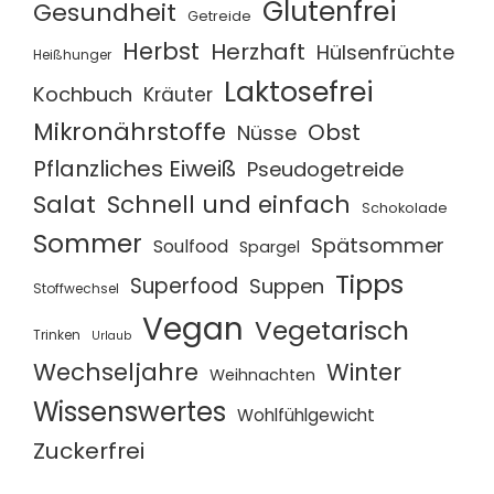
Glutenfrei
Gesundheit
Getreide
Herbst
Herzhaft
Hülsenfrüchte
Heißhunger
Laktosefrei
Kochbuch
Kräuter
Mikronährstoffe
Obst
Nüsse
Pflanzliches Eiweiß
Pseudogetreide
Salat
Schnell und einfach
Schokolade
Sommer
Spätsommer
Soulfood
Spargel
Tipps
Superfood
Suppen
Stoffwechsel
Vegan
Vegetarisch
Trinken
Urlaub
Wechseljahre
Winter
Weihnachten
Wissenswertes
Wohlfühlgewicht
Zuckerfrei