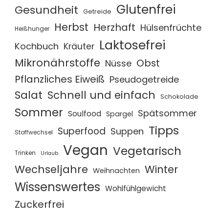
Glutenfrei
Gesundheit
Getreide
Herbst
Herzhaft
Hülsenfrüchte
Heißhunger
Laktosefrei
Kochbuch
Kräuter
Mikronährstoffe
Obst
Nüsse
Pflanzliches Eiweiß
Pseudogetreide
Salat
Schnell und einfach
Schokolade
Sommer
Spätsommer
Soulfood
Spargel
Tipps
Superfood
Suppen
Stoffwechsel
Vegan
Vegetarisch
Trinken
Urlaub
Wechseljahre
Winter
Weihnachten
Wissenswertes
Wohlfühlgewicht
Zuckerfrei