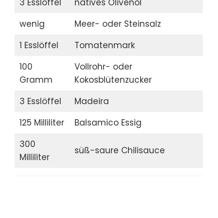
3 Esslöffel
natives Olivenöl
wenig
Meer- oder Steinsalz
1 Esslöffel
Tomatenmark
100
Vollrohr- oder
Gramm
Kokosblütenzucker
3 Esslöffel
Madeira
125 Milliliter
Balsamico Essig
300
süß-saure Chilisauce
Milliliter