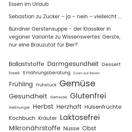
Essen im Urlaub
Sebastian
zu
Zucker – ja – nein – vielleicht …
Bündner Gerstensuppe - der Klassiker in
veganer Variante
zu
Wissenswertes: Gerste,
nur eine Brauzutat für Bier?
Darmgesundheit
Ballaststoffe
Dessert
Ernährungsberatung
Eiweiß
Essen auf Reisen
Gemüse
Frühling
Frühstück
Glutenfrei
Gesundheit
Getreide
Herbst
Herzhaft
Hülsenfrüchte
Heißhunger
Laktosefrei
Kochbuch
Kräuter
Mikronährstoffe
Obst
Nüsse