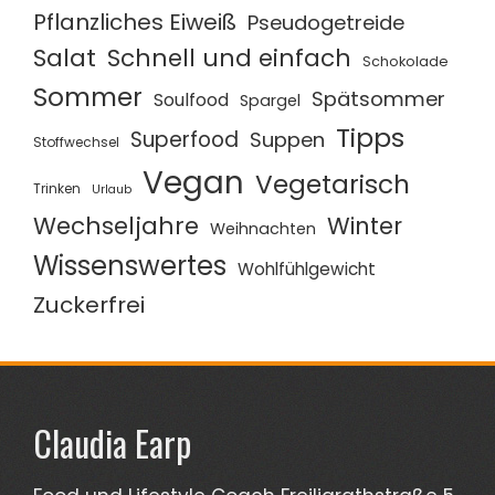
Pflanzliches Eiweiß
Pseudogetreide
Salat
Schnell und einfach
Schokolade
Sommer
Spätsommer
Soulfood
Spargel
Tipps
Superfood
Suppen
Stoffwechsel
Vegan
Vegetarisch
Trinken
Urlaub
Wechseljahre
Winter
Weihnachten
Wissenswertes
Wohlfühlgewicht
Zuckerfrei
Claudia Earp