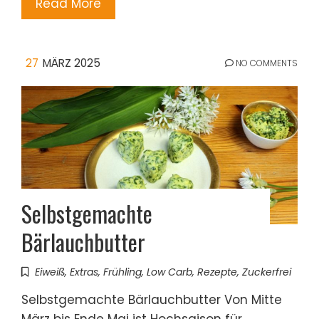
Read More
27
MÄRZ 2025
NO COMMENTS
Selbstgemachte
Bärlauchbutter
Eiweiß
,
Extras
,
Frühling
,
Low Carb
,
Rezepte
,
Zuckerfrei
Selbstgemachte Bärlauchbutter Von Mitte
März bis Ende Mai ist Hochsaison für