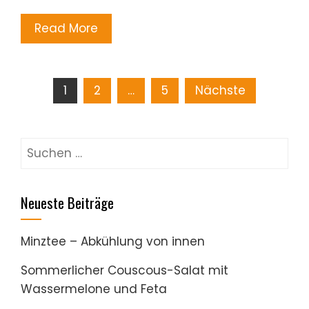
Read More
Seitennummerierung
1
2
…
5
Nächste
der
Suchen
Beiträge
nach:
Neueste Beiträge
Minztee – Abkühlung von innen
Sommerlicher Couscous-Salat mit
Wassermelone und Feta