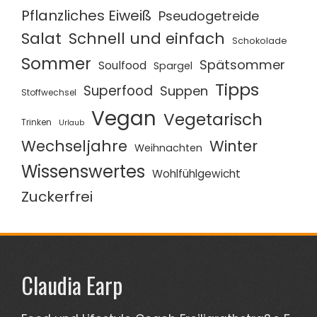
Pflanzliches Eiweiß
Pseudogetreide
Salat
Schnell und einfach
Schokolade
Sommer
Spätsommer
Soulfood
Spargel
Tipps
Superfood
Suppen
Stoffwechsel
Vegan
Vegetarisch
Trinken
Urlaub
Wechseljahre
Winter
Weihnachten
Wissenswertes
Wohlfühlgewicht
Zuckerfrei
Claudia Earp