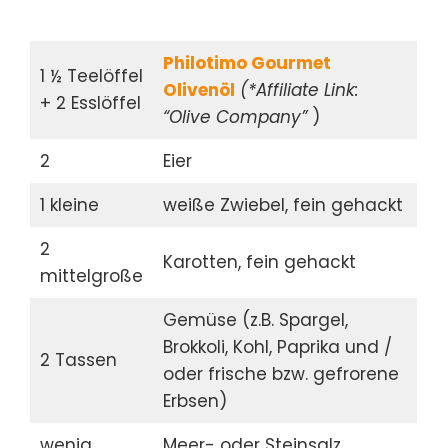
Philotimo Gourmet
1 ½ Teelöffel
Olivenöl
(*Affiliate Link:
+ 2 Esslöffel
“Olive Company”
)
2
Eier
1 kleine
weiße Zwiebel, fein gehackt
2
Karotten, fein gehackt
mittelgroße
Gemüse (z.B. Spargel,
Brokkoli, Kohl, Paprika und /
2 Tassen
oder frische bzw. gefrorene
Erbsen)
wenig
Meer- oder Steinsalz