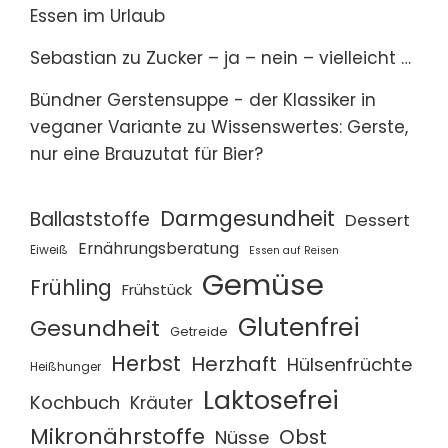
Essen im Urlaub
Sebastian
zu
Zucker – ja – nein – vielleicht …
Bündner Gerstensuppe - der Klassiker in
veganer Variante
zu
Wissenswertes: Gerste,
nur eine Brauzutat für Bier?
Darmgesundheit
Ballaststoffe
Dessert
Ernährungsberatung
Eiweiß
Essen auf Reisen
Gemüse
Frühling
Frühstück
Glutenfrei
Gesundheit
Getreide
Herbst
Herzhaft
Hülsenfrüchte
Heißhunger
Laktosefrei
Kochbuch
Kräuter
Mikronährstoffe
Obst
Nüsse