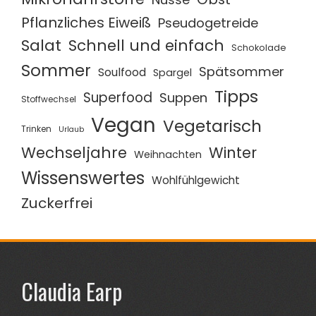
Pflanzliches Eiweiß
Pseudogetreide
Salat
Schnell und einfach
Schokolade
Sommer
Spätsommer
Soulfood
Spargel
Tipps
Superfood
Suppen
Stoffwechsel
Vegan
Vegetarisch
Trinken
Urlaub
Wechseljahre
Winter
Weihnachten
Wissenswertes
Wohlfühlgewicht
Zuckerfrei
Claudia Earp