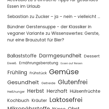
Essen im Urlaub
Sebastian
zu
Zucker – ja – nein – vielleicht …
Bündner Gerstensuppe - der Klassiker in
veganer Variante
zu
Wissenswertes: Gerste,
nur eine Brauzutat für Bier?
Darmgesundheit
Ballaststoffe
Dessert
Ernährungsberatung
Eiweiß
Essen auf Reisen
Gemüse
Frühling
Frühstück
Glutenfrei
Gesundheit
Getreide
Herbst
Herzhaft
Hülsenfrüchte
Heißhunger
Laktosefrei
Kochbuch
Kräuter
Mikronährstoffe
Obst
Nüsse