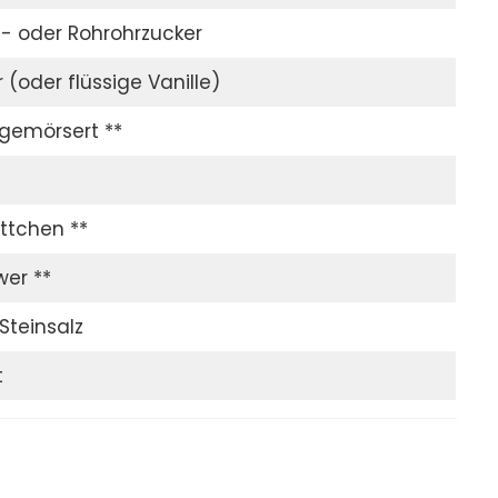
- oder Rohrohrzucker
 (oder flüssige Vanille)
gemörsert **
ttchen **
wer **
Steinsalz
t