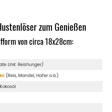
 Hustenlöser zum Genießen
ufform von circa 18x28cm:
liate Link: Reishunger)
in
k
(Reis, Mandel, Hafer o.ä.)
 Kokosöl