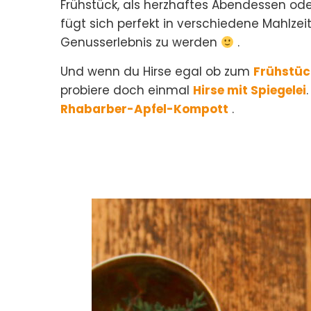
Frühstück, als herzhaftes Abendessen oder
fügt sich perfekt in verschiedene Mahlze
Genusserlebnis zu werden
.
Und wenn du Hirse egal ob zum
Frühstüc
probiere doch einmal
Hirse mit Spiegelei
Rhabarber-Apfel-Kompott
.