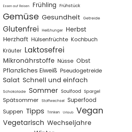
Frühling
Frühstück
Essen auf Reisen
Gemüse
Gesundheit
Getreide
Glutenfrei
Herbst
Heißhunger
Herzhaft
Hülsenfrüchte
Kochbuch
Laktosefrei
Kräuter
Mikronährstoffe
Obst
Nüsse
Pflanzliches Eiweiß
Pseudogetreide
Salat
Schnell und einfach
Sommer
Soulfood
Spargel
Schokolade
Superfood
Spätsommer
Stoffwechsel
Vegan
Tipps
Suppen
Trinken
Urlaub
Vegetarisch
Wechseljahre