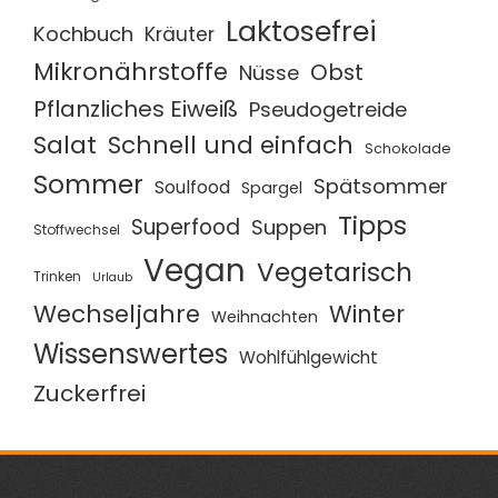
Laktosefrei
Kochbuch
Kräuter
Mikronährstoffe
Obst
Nüsse
Pflanzliches Eiweiß
Pseudogetreide
Salat
Schnell und einfach
Schokolade
Sommer
Spätsommer
Soulfood
Spargel
Tipps
Superfood
Suppen
Stoffwechsel
Vegan
Vegetarisch
Trinken
Urlaub
Wechseljahre
Winter
Weihnachten
Wissenswertes
Wohlfühlgewicht
Zuckerfrei