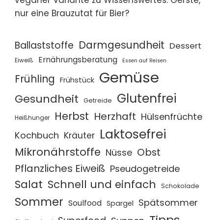
nur eine Brauzutat für Bier?
Darmgesundheit
Ballaststoffe
Dessert
Ernährungsberatung
Eiweiß
Essen auf Reisen
Gemüse
Frühling
Frühstück
Glutenfrei
Gesundheit
Getreide
Herbst
Herzhaft
Hülsenfrüchte
Heißhunger
Laktosefrei
Kochbuch
Kräuter
Mikronährstoffe
Obst
Nüsse
Pflanzliches Eiweiß
Pseudogetreide
Salat
Schnell und einfach
Schokolade
Sommer
Spätsommer
Soulfood
Spargel
Tipps