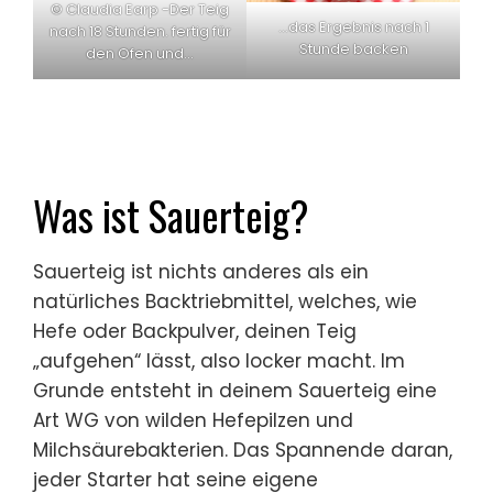
© Claudia Earp -Der Teig
…das Ergebnis nach 1
nach 18 Stunden. fertig für
Stunde backen
den Ofen und…
Was ist Sauerteig?
Sauerteig ist nichts anderes als ein
natürliches Backtriebmittel, welches, wie
Hefe oder Backpulver, deinen Teig
„aufgehen“ lässt, also locker macht. Im
Grunde entsteht in deinem Sauerteig eine
Art WG von wilden Hefepilzen und
Milchsäurebakterien. Das Spannende daran,
jeder Starter hat seine eigene