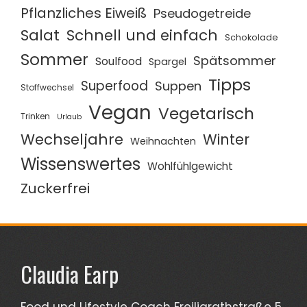
Pflanzliches Eiweiß
Pseudogetreide
Salat
Schnell und einfach
Schokolade
Sommer
Spätsommer
Soulfood
Spargel
Tipps
Superfood
Suppen
Stoffwechsel
Vegan
Vegetarisch
Trinken
Urlaub
Wechseljahre
Winter
Weihnachten
Wissenswertes
Wohlfühlgewicht
Zuckerfrei
Claudia Earp
Food und Lifestyle Coach Freiligrathstraße 5