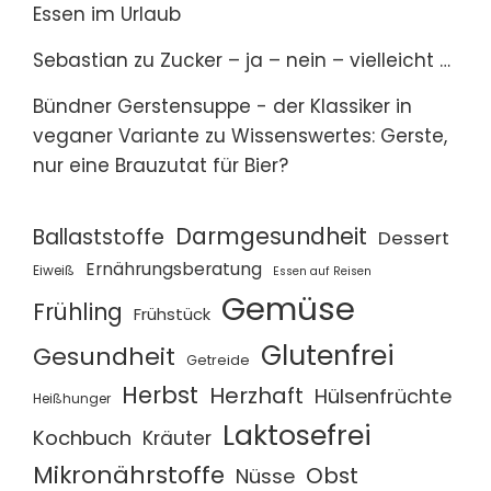
Essen im Urlaub
Sebastian
zu
Zucker – ja – nein – vielleicht …
Bündner Gerstensuppe - der Klassiker in
veganer Variante
zu
Wissenswertes: Gerste,
nur eine Brauzutat für Bier?
Darmgesundheit
Ballaststoffe
Dessert
Ernährungsberatung
Eiweiß
Essen auf Reisen
Gemüse
Frühling
Frühstück
Glutenfrei
Gesundheit
Getreide
Herbst
Herzhaft
Hülsenfrüchte
Heißhunger
Laktosefrei
Kochbuch
Kräuter
Mikronährstoffe
Obst
Nüsse