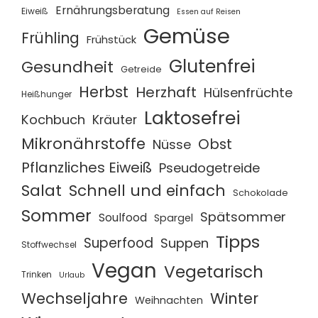
Ernährungsberatung
Eiweiß
Essen auf Reisen
Gemüse
Frühling
Frühstück
Glutenfrei
Gesundheit
Getreide
Herbst
Herzhaft
Hülsenfrüchte
Heißhunger
Laktosefrei
Kochbuch
Kräuter
Mikronährstoffe
Obst
Nüsse
Pflanzliches Eiweiß
Pseudogetreide
Salat
Schnell und einfach
Schokolade
Sommer
Spätsommer
Soulfood
Spargel
Tipps
Superfood
Suppen
Stoffwechsel
Vegan
Vegetarisch
Trinken
Urlaub
Wechseljahre
Winter
Weihnachten