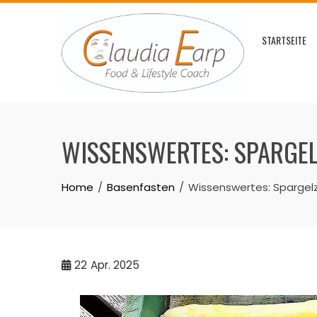
Skip
to
STARTSEITE
content
WISSENSWERTES: SPARGELZ
Home
Basenfasten
Wissenswertes: Spargelze
22
Apr. 2025