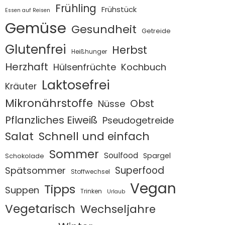
Frühling
Frühstück
Essen auf Reisen
Gemüse
Gesundheit
Getreide
Glutenfrei
Herbst
Heißhunger
Herzhaft
Hülsenfrüchte
Kochbuch
Laktosefrei
Kräuter
Mikronährstoffe
Obst
Nüsse
Pflanzliches Eiweiß
Pseudogetreide
Salat
Schnell und einfach
Sommer
Soulfood
Spargel
Schokolade
Superfood
Spätsommer
Stoffwechsel
Vegan
Tipps
Suppen
Trinken
Urlaub
Vegetarisch
Wechseljahre