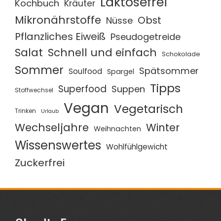
Laktosefrei
Kochbuch
Kräuter
Mikronährstoffe
Obst
Nüsse
Pflanzliches Eiweiß
Pseudogetreide
Salat
Schnell und einfach
Schokolade
Sommer
Spätsommer
Soulfood
Spargel
Tipps
Superfood
Suppen
Stoffwechsel
Vegan
Vegetarisch
Trinken
Urlaub
Wechseljahre
Winter
Weihnachten
Wissenswertes
Wohlfühlgewicht
Zuckerfrei