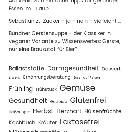
Activebio
zu
5 einfache Tipps für gesundes
Essen im Urlaub
Sebastian
zu
Zucker – ja – nein – vielleicht …
Bündner Gerstensuppe - der Klassiker in
veganer Variante
zu
Wissenswertes: Gerste,
nur eine Brauzutat für Bier?
Darmgesundheit
Ballaststoffe
Dessert
Ernährungsberatung
Eiweiß
Essen auf Reisen
Gemüse
Frühling
Frühstück
Glutenfrei
Gesundheit
Getreide
Herbst
Herzhaft
Hülsenfrüchte
Heißhunger
Laktosefrei
Kochbuch
Kräuter