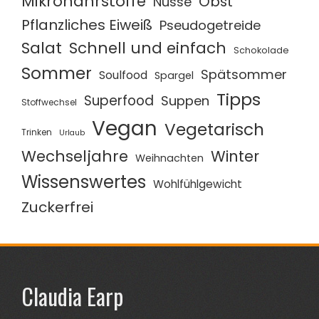
Mikronährstoffe
Obst
Nüsse
Pflanzliches Eiweiß
Pseudogetreide
Salat
Schnell und einfach
Schokolade
Sommer
Spätsommer
Soulfood
Spargel
Tipps
Superfood
Suppen
Stoffwechsel
Vegan
Vegetarisch
Trinken
Urlaub
Wechseljahre
Winter
Weihnachten
Wissenswertes
Wohlfühlgewicht
Zuckerfrei
Claudia Earp