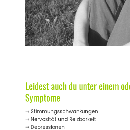
Leidest auch du unter einem od
Symptome
⇒ Stimmungsschwankungen
⇒ Nervosität und Reizbarkeit
⇒ Depressionen