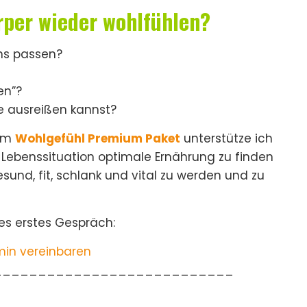
rper wieder wohlfühlen?
ans passen?
en”?
e ausreißen kannst?
em
Wohlgefühl Premium Paket
unterstütze ich
d Lebenssituation optimale Ernährung zu finden
nd, fit, schlank und vital zu werden und zu
ses erstes Gespräch:
min vereinbaren
___________________________