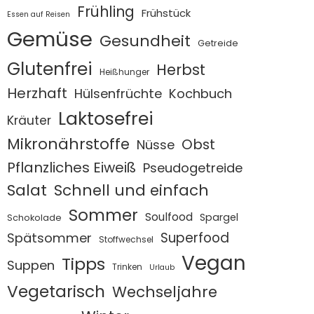
Frühling
Frühstück
Essen auf Reisen
Gemüse
Gesundheit
Getreide
Glutenfrei
Herbst
Heißhunger
Herzhaft
Hülsenfrüchte
Kochbuch
Laktosefrei
Kräuter
Mikronährstoffe
Obst
Nüsse
Pflanzliches Eiweiß
Pseudogetreide
Salat
Schnell und einfach
Sommer
Soulfood
Spargel
Schokolade
Superfood
Spätsommer
Stoffwechsel
Vegan
Tipps
Suppen
Trinken
Urlaub
Vegetarisch
Wechseljahre