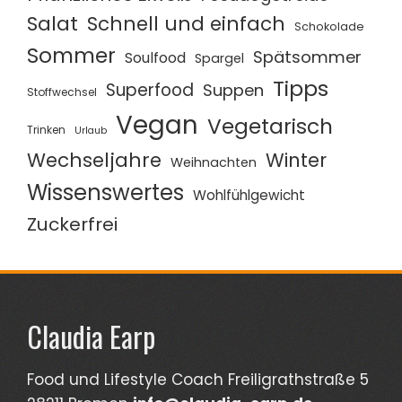
Salat
Schnell und einfach
Schokolade
Sommer
Spätsommer
Soulfood
Spargel
Tipps
Superfood
Suppen
Stoffwechsel
Vegan
Vegetarisch
Trinken
Urlaub
Wechseljahre
Winter
Weihnachten
Wissenswertes
Wohlfühlgewicht
Zuckerfrei
Claudia Earp
Food und Lifestyle Coach Freiligrathstraße 5