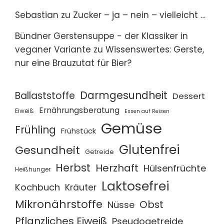
Sebastian
zu
Zucker – ja – nein – vielleicht …
Bündner Gerstensuppe - der Klassiker in
veganer Variante
zu
Wissenswertes: Gerste,
nur eine Brauzutat für Bier?
Darmgesundheit
Ballaststoffe
Dessert
Ernährungsberatung
Eiweiß
Essen auf Reisen
Gemüse
Frühling
Frühstück
Glutenfrei
Gesundheit
Getreide
Herbst
Herzhaft
Hülsenfrüchte
Heißhunger
Laktosefrei
Kochbuch
Kräuter
Mikronährstoffe
Obst
Nüsse
Pflanzliches Eiweiß
Pseudogetreide